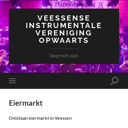
VEESSENSE
INSTRUMENTALE
VERENIGING
OPWAARTS
Opgericht 1921
Toggle
Toggle
zoekve
mobiel
menu
Eiermarkt
Ontstaan eiermarkt in Veessen