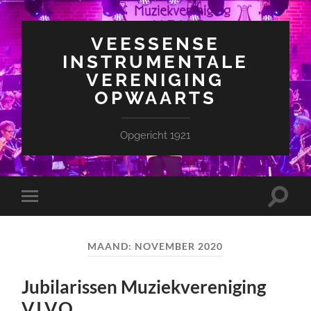
VEESSENSE
INSTRUMENTALE
VERENIGING
OPWAARTS
Opgericht 1921
Toggle
Toggle
zoekve
mobiel
menu
MAAND:
NOVEMBER 2020
Jubilarissen Muziekvereniging
V.I.V.O.