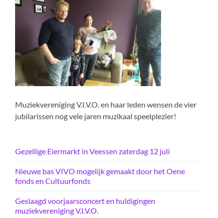
Muziekvereniging V.I.V.O. en haar leden wensen de vier
jubilarissen nog vele jaren muzikaal speelplezier!
Gezellige Eiermarkt in Veessen zaterdag 12 juli
Nieuwe bas VIVO mogelijk gemaakt door het Oene
fonds en Cultuurfonds
Geslaagd voorjaarsconcert en huldigingen
muziekvereniging V.I.V.O.