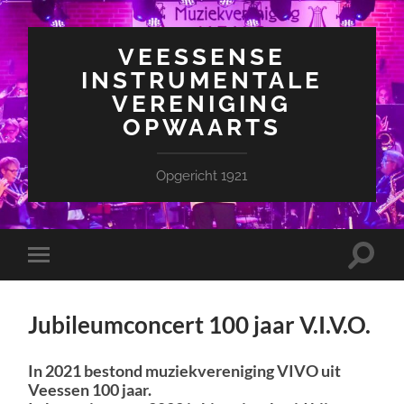
VEESSENSE
INSTRUMENTALE
VERENIGING
OPWAARTS
Opgericht 1921
Toggle
Toggle
zoekve
mobiel
menu
Jubileumconcert 100 jaar V.I.V.O.
In 2021 bestond muziekvereniging VIVO uit
Veessen 100 jaar.