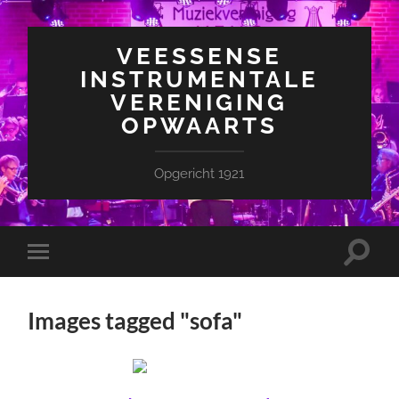
VEESSENSE
INSTRUMENTALE
VERENIGING
OPWAARTS
Opgericht 1921
Toggle
Toggle
zoekve
mobiel
menu
Images tagged "sofa"