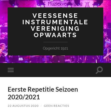
VEESSENSE
INSTRUMENTALE
VERENIGING
OPWAARTS
Opgericht 1921
Toggle
Toggle
zoekve
mobiel
menu
Eerste Repetitie Seizoen
2020/2021
22 AUGUSTUS 2020
/
GEEN REACTIES