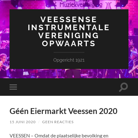
VEESSENSE
INSTRUMENTALE
VERENIGING
OPWAARTS
Opgericht 1921
Toggle
Toggle
zoekve
mobiel
menu
Géén Eiermarkt Veessen 2020
15 JUNI 2020
/
GEEN REACTIES
VEESSEN – Omdat de plaatselijke bevolking en